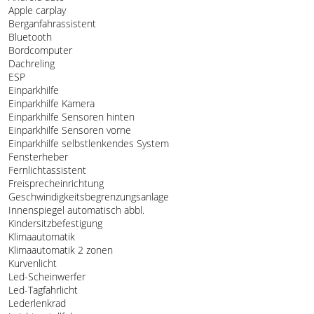
Apple carplay
Berganfahrassistent
Bluetooth
Bordcomputer
Dachreling
ESP
Einparkhilfe
Einparkhilfe Kamera
Einparkhilfe Sensoren hinten
Einparkhilfe Sensoren vorne
Einparkhilfe selbstlenkendes System
Fensterheber
Fernlichtassistent
Freisprecheinrichtung
Geschwindigkeitsbegrenzungsanlage
Innenspiegel automatisch abbl.
Kindersitzbefestigung
Klimaautomatik
Klimaautomatik 2 zonen
Kurvenlicht
Led-Scheinwerfer
Led-Tagfahrlicht
Lederlenkrad