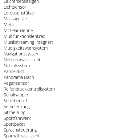
Leichtmetallfelgen
Lichtsensor
Lordosenstütze
Massagesitz
Metallic
Mittelarmlehne
Multifunktionslenkrad
Musikstreaming integriert
Müdigkeitswarnsystem
Navigationssystem
Notbremsassistent
Notrufsystem
Pannenkitt
Panorama Dach
Regensensor
Reifendruckkontrollsystem
Schaltwippen
Schiebedach
Servolenkung
Sitzheizung
Sportfahrwerk
Sportpaket
Sprachsteuerung
Spurhalteassistent