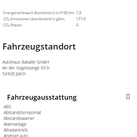
Energieverbrauch (kombiniert) in l/100 km:
7,8
CO₂-Emissionen (kombiniert) in g/km:
177,0
CO₂-Klasse:
G
Fahrzeugstandort
Autohaus Bataille GmbH
An der Vogelstange 93 b
52428 Jülich
Fahrzeugausstattung
ABS
Abstandstempomat
Abstandswarner
Alarmanlage
Allradantrieb
Android auto