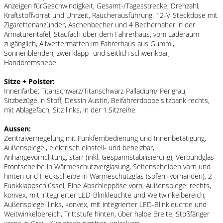
Anzeigen fürGeschwindigkeit, Gesamt-/Tagesstrecke, Drehzahl,
Kraftstoffvorrat und Uhrzeit, Raucherausführung: 12-V-Steckdose mit
Zigarettenanzünder, Aschenbecher und 4 Becherhalter in der
Armaturentafel, Staufach über dem Fahrerhaus, vom Laderaum
zugänglich, Allwettermatten im Fahrerhaus aus Gummi,
Sonnenblenden, zwei klapp- und seitlich schwenkbar,
Handbremshebel
Sitze + Polster:
Innenfarbe: Titanschwarz/Titanschwarz-Palladium/ Perlgrau,
Sitzbezüge in Stoff, Dessin Austin, Beifahrerdoppelsitzbank rechts,
mit Ablagefach, Sitz links, in der 1.Sitzreihe
Aussen:
Zentralverriegelung mit Funkfernbedienung und Innenbetätigung,
Außenspiegel, elektrisch einstell- und beheizbar,
Anhängevorrichtung, starr (inkl. Gespannstabilisierung), Verbundglas-
Frontscheibe in Wärmeschutzverglasung, Seitenscheiben vorn und
hinten und Heckscheibe in Wärmeschutzglas (sofern vorhanden), 2
Funkklappschlüssel, Eine Abschleppöse vorn, Außenspiegel rechts,
konvex, mit integrierter LED-Blinkleuchte und Weitwinkelbereich,
Außenspiegel links, konvex, mit integrierter LED-Blinkleuchte und
Weitwinkelbereich, Trittstufe hinten, über halbe Breite, Stoßfänger