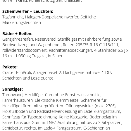
vorne in Grau, Kühlerschutzgitter, unlackiert
Scheinwerfer + Leuchten:
Tagfahrlicht, Halogen-Doppelscheinwerfer, Seitliche
Markierungsleuchten
Räder + Reifen:
Ganzjahresreifen, Reserverad (Stahlfelge) mit Fahrbereifung sowie
Bordwerkzeug und Wagenheber, Reifen 205/75 R 16 C 113/111,
rollwiderstandsoptimiert, Radmittenabdeckungen, 4 Stahlräder 6,5 J x
16 mit 1.050 kg Traglast, in Silber
Pakete:
Crafter EcoProfi, Ablagenpaket 2: Dachgalerie mit zwei 1 DIN-
Schächten und Leseleuchte
Sonstiges:
Trennwand, Heckflügeltüren ohne Fensterausschnitte,
Fahrerhaustüren, Elektrische Klemmleiste, Scharniere für
Heckflügeltüren mit vergrößertem Öffnungswinkel (max. 270°),
Holzfußboden und Radkastenverkleidung im Lade-/Fahrgastraum,
Schriftzug für Typbezeichnung, Keine Kategorie, Bodenbelag im
Fahrerhaus aus Gummi, LNFZ-Ausführung mit bis zu 3 Sitzplätzen,
Schiebetür, rechts, im Lade-/ Fahrgastraum, C-Schienen an