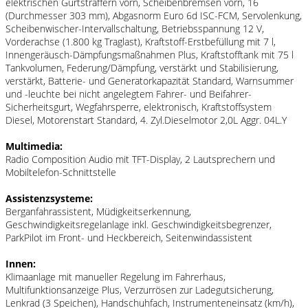
elektrischen Gurtstraffern vorn, Scheibenbremsen vorn, 16
(Durchmesser 303 mm), Abgasnorm Euro 6d ISC-FCM, Servolenkung,
Scheibenwischer-Intervallschaltung, Betriebsspannung 12 V,
Vorderachse (1.800 kg Traglast), Kraftstoff-Erstbefüllung mit 7 l,
Innengeräusch-Dämpfungsmaßnahmen Plus, Kraftstofftank mit 75 l
Tankvolumen, Federung/Dämpfung, verstärkt und Stabilisierung,
verstärkt, Batterie- und Generatorkapazität Standard, Warnsummer
und -leuchte bei nicht angelegtem Fahrer- und Beifahrer-
Sicherheitsgurt, Wegfahrsperre, elektronisch, Kraftstoffsystem
Diesel, Motorenstart Standard, 4. Zyl.Dieselmotor 2,0L Aggr. 04L.Y
Multimedia:
Radio Composition Audio mit TFT-Display, 2 Lautsprechern und
Mobiltelefon-Schnittstelle
Assistenzsysteme:
Berganfahrassistent, Müdigkeitserkennung,
Geschwindigkeitsregelanlage inkl. Geschwindigkeitsbegrenzer,
ParkPilot im Front- und Heckbereich, Seitenwindassistent
Innen:
Klimaanlage mit manueller Regelung im Fahrerhaus,
Multifunktionsanzeige Plus, Verzurrösen zur Ladegutsicherung,
Lenkrad (3 Speichen), Handschuhfach, Instrumenteneinsatz (km/h),