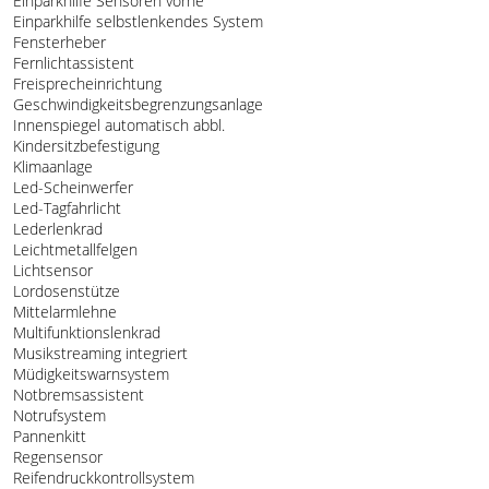
Einparkhilfe Sensoren vorne
Einparkhilfe selbstlenkendes System
Fensterheber
Fernlichtassistent
Freisprecheinrichtung
Geschwindigkeitsbegrenzungsanlage
Innenspiegel automatisch abbl.
Kindersitzbefestigung
Klimaanlage
Led-Scheinwerfer
Led-Tagfahrlicht
Lederlenkrad
Leichtmetallfelgen
Lichtsensor
Lordosenstütze
Mittelarmlehne
Multifunktionslenkrad
Musikstreaming integriert
Müdigkeitswarnsystem
Notbremsassistent
Notrufsystem
Pannenkitt
Regensensor
Reifendruckkontrollsystem