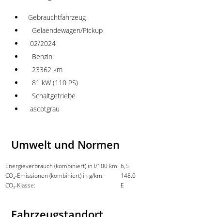
Gebrauchtfahrzeug
Gelaendewagen/Pickup
02/2024
Benzin
23362 km
81 kW (110 PS)
Schaltgetriebe
ascotgrau
Umwelt und Normen
Energieverbrauch (kombiniert) in l/100 km:
6,5
CO₂-Emissionen (kombiniert) in g/km:
148,0
CO₂-Klasse:
E
Fahrzeugstandort